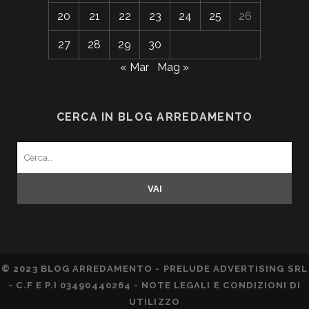
20
21
22
23
24
25
26
27
28
29
30
« Mar
Mag »
CERCA IN BLOG ARREDAMENTO
Search
for:
© 2023 BLOG ARREDAMENTO - PRELUDE ADVERTISING SRL
- C.F E P.I 03490440264 -
NOTE LEGALI E CONDIZIONI DI
UTILIZZO