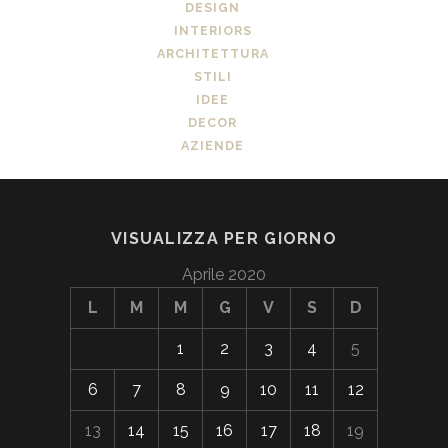
DESIGN
INTERIORS
ARCHITETTURA
STILI
IDEE
DECOR
AZIENDE
VISUALIZZA PER GIORNO
Aprile 2020
L
M
M
G
V
S
D
1
2
3
4
5
6
7
8
9
10
11
12
13
14
15
16
17
18
19