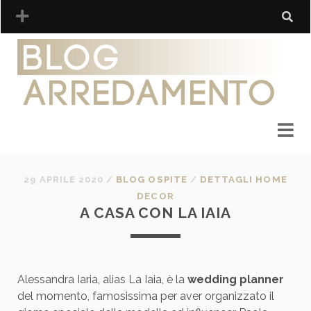
29 APRILE 2020
/
BLOG OSPITE
/
DETTAGLI HOME
DECOR
A CASA CON LA IAIA
Alessandra Iaria, alias La Iaia, è la
wedding planner
del momento, famosissima per aver organizzato il