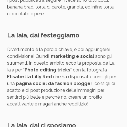
I post pubblicati a seguire invece sono tutti dolci:
banana brad, torta di carote, granola, ed infine torta
cioccolato e pere.
La Iaia, dai festeggiamo
Divertimento è la parola chiave, e poi aggiungerei
condivisione! Quindi:
marketing e social
sono gli
strumenti. In questo ambito ecco la proposta de La
Iaia per “
Photo editing tricks
” con la fotografa
Elisabetta Lilly Red
che ha dispensato consigli per
una
pagina social da fashion blogger
, consigli di
scatto e di post produzione delle immagini per
sentirci più belle e perché no, creare un profilo
accattivante e magari anche redditizio!
La Iaia, dai ci sposiamo