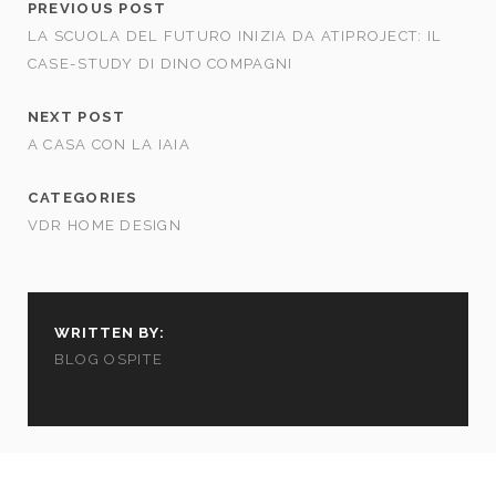
PREVIOUS POST
LA SCUOLA DEL FUTURO INIZIA DA ATIPROJECT: IL
CASE-STUDY DI DINO COMPAGNI
NEXT POST
A CASA CON LA IAIA
CATEGORIES
VDR HOME DESIGN
WRITTEN BY:
BLOG OSPITE