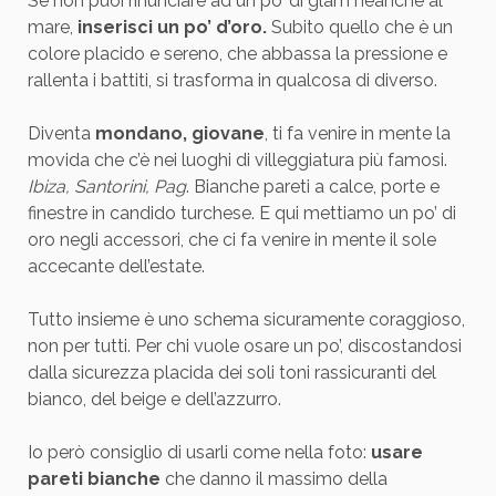
Se non puoi rinunciare ad un po’ di glam neanche al
mare,
inserisci un po’ d’oro.
Subito quello che è un
colore placido e sereno, che abbassa la pressione e
rallenta i battiti, si trasforma in qualcosa di diverso.
Diventa
mondano, giovane
, ti fa venire in mente la
movida che c’è nei luoghi di villeggiatura più famosi.
Ibiza, Santorini, Pag
. Bianche pareti a calce, porte e
finestre in candido turchese. E qui mettiamo un po’ di
oro negli accessori, che ci fa venire in mente il sole
accecante dell’estate.
Tutto insieme è uno schema sicuramente coraggioso,
non per tutti. Per chi vuole osare un po’, discostandosi
dalla sicurezza placida dei soli toni rassicuranti del
bianco, del beige e dell’azzurro.
Io però consiglio di usarli come nella foto:
usare
pareti bianche
che danno il massimo della