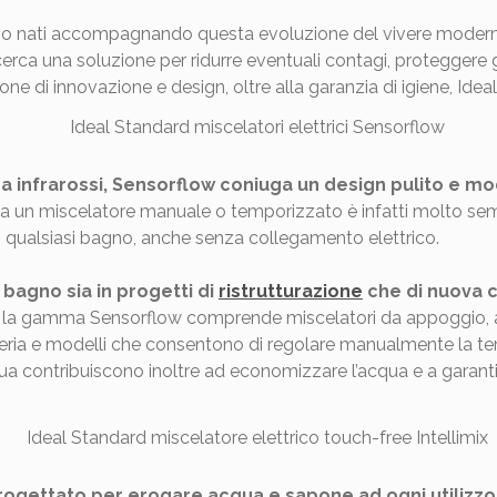
ono nati accompagnando questa evoluzione del vivere moderno
cerca una soluzione per ridurre eventuali contagi, proteggere 
ne di innovazione e design, oltre alla garanzia di igiene, Idea
 infrarossi, Sensorflow coniuga un design pulito e mod
a un miscelatore manuale o temporizzato è infatti molto sempli
 in qualsiasi bagno, anche senza collegamento elettrico.
l bagno sia in progetti di
ristrutturazione
che di nuova 
ici, la gamma Sensorflow comprende miscelatori da appoggio, a 
teria e modelli che consentono di regolare manualmente la tem
a contribuiscono inoltre ad economizzare l’acqua e a garantir
progettato per erogare acqua e sapone ad ogni utilizzo