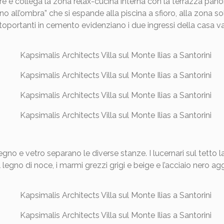
re e collega la zona relax-cucina interna con la terrazza pan
no all’ombra” che si espande alla piscina a sfioro, alla zona so
autoportanti in cemento evidenziano i due ingressi della casa 
, legno e vetro separano le diverse stanze. I lucernari sul tetto 
 il legno di noce, i marmi grezzi grigi e beige e l’acciaio nero