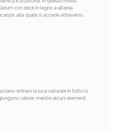
oramica e la piscina. In questo modo
larium con deck in legno e all’area
vacanze, alla quale si accede attraverso
lasciano entrare la luce naturale in tutto lo
 aggiungono calore, mentre alcuni elementi