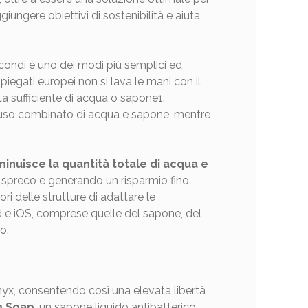
giungere obiettivi di sostenibilità e aiuta
condi è uno dei modi più semplici ed
mpiegati europei non si lava le mani con il
ità sufficiente di acqua o sapone1.
 l’uso combinato di acqua e sapone, mentre
iminuisce la quantità totale di acqua e
o spreco e generando un risparmio fino
ri delle strutture di adattare le
d e iOS, comprese quelle del sapone, del
o.
nyx, consentendo così una elevata libertà
am Soap
, un sapone liquido antibatterico