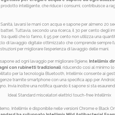
un prodotto intelligente, che riduce i consumi, contribuisce a rag
Sanità, lavarsi le mani con acqua e sapone per almeno 20 se
 e batteri. Tuttavia, secondo una ricerca, il 30 per cento degli i
tra quelli che lo fanno, il 95 per cento non utilizza una quant
n ciclo di lavaggio digitale ottimizzato che comprende sempre
truzioni per migliorare l’esperienza di lavaggio delle mani.
sapone ad ogni lavaggio per migliorare l’igiene,
Intellimix d
ni con rubinetti tradizionali
, riducendo così al minimo l
litato per la tecnologia Bluetooth, Intellimix consente ai gesto
sigenze tramite smartphone con una specifica app per Androi
agno. Invia inoltre una notifica quando il sapone si sta esaurend
erno, Intellimix è disponibile nelle versioni Chrome e Black O
tandard ha sviluppato Intellimix Mild Antibacterial Fo