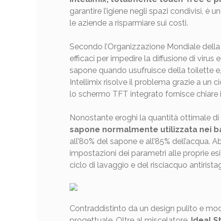
garantire l’igiene negli spazi condivisi, è 
le aziende a risparmiare sui costi.
Secondo l’Organizzazione Mondiale della 
efficaci per impedire la diffusione di virus
sapone quando usufruisce della toilette e, 
Intellimix risolve il problema grazie a u
lo schermo TFT integrato fornisce chiare is
Nonostante eroghi la quantità ottimale di 
sapone normalmente utilizzata nei bag
all’80% del sapone e all’85% dell’acqua. Abi
impostazioni dei parametri alle proprie e
ciclo di lavaggio e del risciacquo antirist
Contraddistinto da un design pulito e mod
progettuale. Oltre al miscelatore,
Ideal S