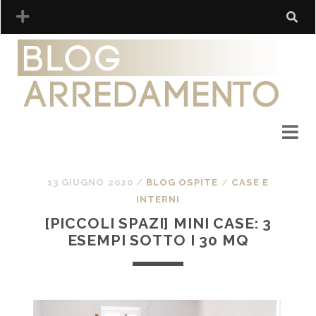
13 GIUGNO 2020
/
BLOG OSPITE
/
CASE E
INTERNI
[PICCOLI SPAZI] MINI CASE: 3
ESEMPI SOTTO I 30 MQ