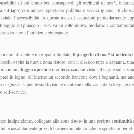
nsabilità di cui erano ben consapevoli gli
architetti di noa*
, incaric
a sul lago) con annessi spogliatoi pubblici e servizi igienici. Il chios
nziale: l’accessibilità. A questa meta di escursioni particolarmente app
pattinaggio sul ghiaccio – serviva un volto nuovo, moderno e contemporane
 perfezione con l’ambiente circostante.
il progetto di noa* si articola
orzioni discrete e un impatto limitato,
locchi ospita la nuova zona ristoro, con il classico tetto a capanna, un
loggia aperta
terrazza
poi con una
e una
con vista sul lago e sulla zo
paré in legno: all’interno un secondo bancone dove i bagnanti, ma anche
sco. Questa sapiente suddivisione mantiene nella zona della loggia e del
o self-service.
continuità 
on indipendente, collegato alla zona ristoro in una perfetta
ili e assolutamente privi di barriere architettoniche, e spogliatoi per gli