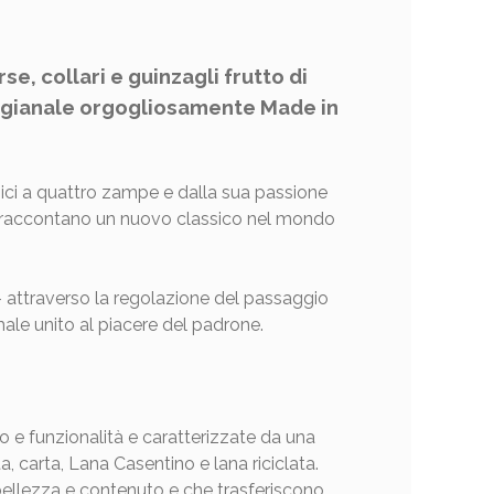
e, collari e guinzagli frutto di
rtigianale orgogliosamente Made in
amici a quattro zampe e dalla sua passione
e raccontano un nuovo classico nel mondo
 – attraverso la regolazione del passaggio
male unito al piacere del padrone.
 e funzionalità e caratterizzate da una
a, carta, Lana Casentino e lana riciclata.
é bellezza e contenuto e che trasferiscono