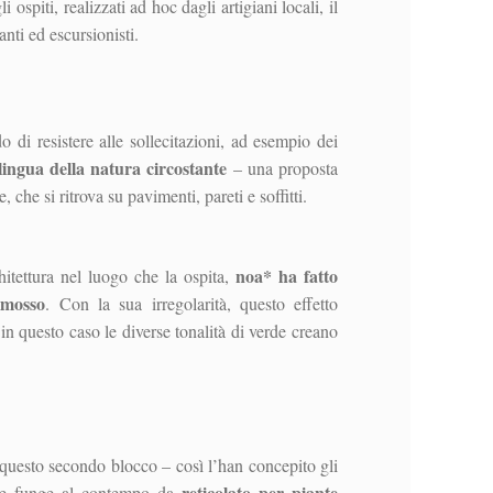
ospiti, realizzati ad hoc dagli artigiani locali, il
nti ed escursionisti.
o di resistere alle sollecitazioni, ad esempio dei
 lingua della natura circostante
– una proposta
 che si ritrova su pavimenti, pareti e soffitti.
noa* ha fatto
chitettura nel luogo che la ospita,
imosso
. Con la sua irregolarità, questo effetto
n questo caso le diverse tonalità di verde creano
 questo secondo blocco – così l’han concepito gli
reticolato per piante
he funge al contempo da