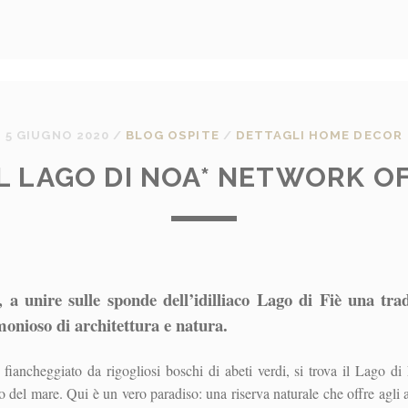
5 GIUGNO 2020
/
BLOG OSPITE
/
DETTAGLI HOME DECOR
L LAGO DI NOA* NETWORK O
, a unire sulle sponde dell’idilliaco Lago di Fiè una tr
nioso di architettura e natura.
ancheggiato da rigogliosi boschi di abeti verdi, si trova il Lago di
llo del mare. Qui è un vero paradiso: una riserva naturale che offre agli