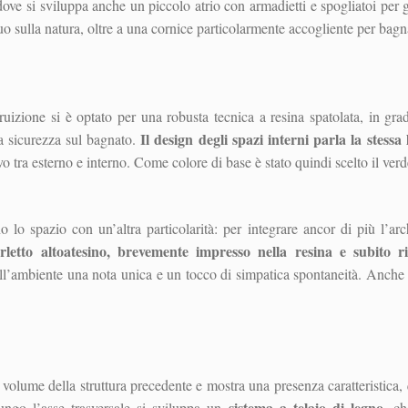
ve si sviluppa anche un piccolo atrio con armadietti e spogliatoi per gli 
 sulla natura, oltre a una cornice particolarmente accogliente per bagna
ruizione si è optato per una robusta tecnica a resina spatolata, in grad
Il design degli spazi interni parla la stessa
ma sicurezza sul bagnato.
vo tra esterno e interno. Come colore di base è stato quindi scelto il verde,
no lo spazio con un’altra particolarità: per integrare ancor di più l’ar
rletto altoatesino, brevemente impresso nella resina e subito r
l’ambiente una nota unica e un tocco di simpatica spontaneità. Anche i
 volume della struttura precedente e mostra una presenza caratteristica,
sistema a telaio di legno
Lungo l’asse trasversale si sviluppa un
, c