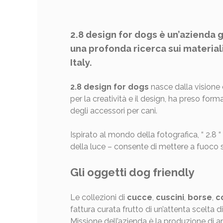
2.8 design for dogs è un’azienda g
una profonda ricerca sui material
Italy.
2.8 design for dogs
nasce dalla visione 
per la creatività e il design, ha preso form
degli accessori per cani.
Ispirato al mondo della fotografica, “ 2.8
della luce – consente di mettere a fuoco s
Gli oggetti dog friendly
Le collezioni di
cucce
,
cuscini
,
borse
,
co
fattura curata frutto di un’attenta scelta d
Missione dell’azienda è la produzione di ar