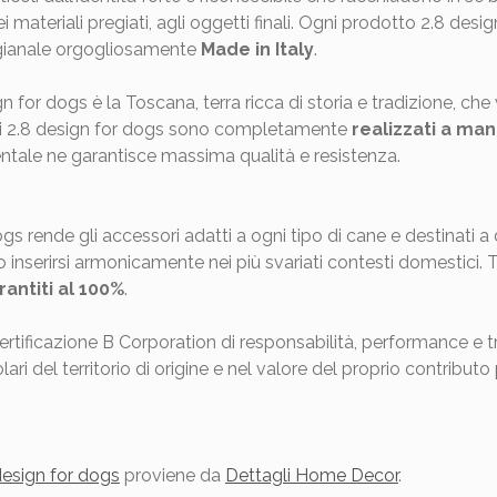
i materiali pregiati, agli oggetti finali. Ogni prodotto 2.8 design 
tigianale orgogliosamente
Made in Italy
.
or dogs è la Toscana, terra ricca di storia e tradizione, che va
etti 2.8 design for dogs sono completamente
realizzati a ma
entale ne garantisce massima qualità e resistenza.
dogs rende gli accessori adatti a ogni tipo di cane e destinati 
nserirsi armonicamente nei più svariati contesti domestici. Tutt
rantiti al 100%
.
 certificazione B Corporation di responsabilità, performance e
lari del territorio di origine e nel valore del proprio contribu
design for dogs
proviene da
Dettagli Home Decor
.