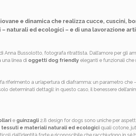
iovane e dinamica che realizza cucce, cuscini, bors
i – naturali ed ecologici – e di una lavorazione a
di Anna Bussolotto, fotografa ritrattista. Dall’amore per gli 
a una linea di
oggetti dog friendly
eleganti e funzionali ch
 “ fa riferimento a un’apertura di diaframma: un parametro che
olo determinati dettagli: in questo caso, il benessere dell’ani
llari
e
guinzagli
2.8 design for dogs sono uniche per aspetto
i
tessuti e materiali naturali ed ecologici
quali cotone, jut
ticoli dall’identità forte e riconoscibile che racchiudono in s