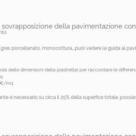
di sovrapposizione della pavimentazione con
res porcellanato, monocottura….puoi vedere la guida al pavime
nda delle dimensioni della piastrella) per raccordare le differ
mq
5 €/mq
nte è necessario su circa il 25% della superfice totale, possia