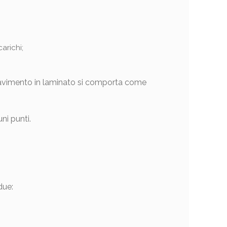
arichi;
 pavimento in laminato si comporta come
ni punti.
due: