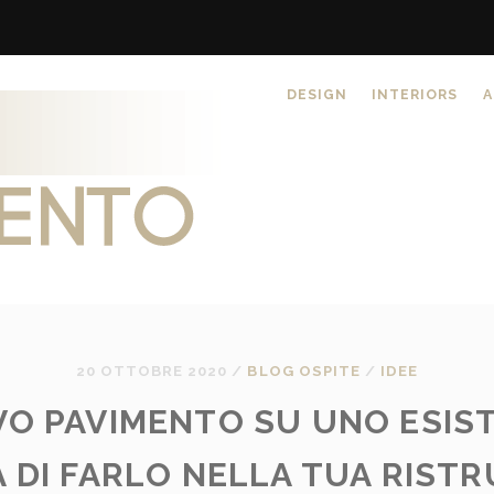
DESIGN
INTERIORS
A
20 OTTOBRE 2020
/
BLOG OSPITE
/
IDEE
O PAVIMENTO SU UNO ESIS
A DI FARLO NELLA TUA RIST