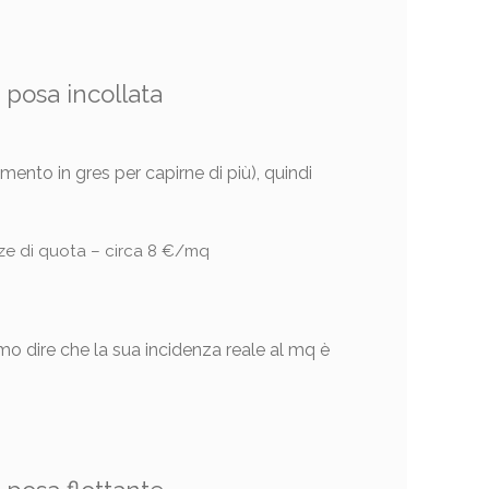
 posa incollata
nto in gres per capirne di più), quindi
enze di quota – circa 8 €/mq
mo dire che la sua incidenza reale al mq è