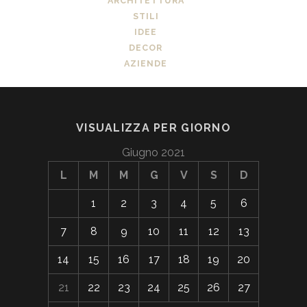
ARCHITETTURA
STILI
IDEE
DECOR
AZIENDE
VISUALIZZA PER GIORNO
Giugno 2021
L
M
M
G
V
S
D
1
2
3
4
5
6
7
8
9
10
11
12
13
14
15
16
17
18
19
20
21
22
23
24
25
26
27