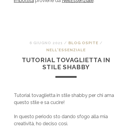
imbottita
proviene da
NellEssenziale
.
6 GIUGNO 2021
/
BLOG OSPITE
/
NELL'ESSENZIALE
TUTORIAL TOVAGLIETTA IN
STILE SHABBY
Tutorial tovaglietta in stile shabby per chi ama
questo stile e sa cucire!
In questo periodo sto dando sfogo alla mia
creatività, ho deciso così.