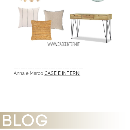
______________________________
Anna e Marco
CASE E INTERNI