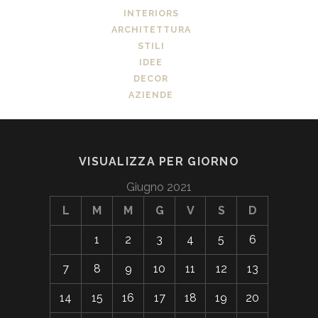
INTERIORS
ARCHITETTURA
STILI
IDEE
DECOR
AZIENDE
VISUALIZZA PER GIORNO
Giugno 2021
L
M
M
G
V
S
D
1
2
3
4
5
6
7
8
9
10
11
12
13
14
15
16
17
18
19
20