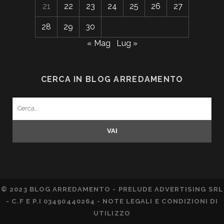
21
22
23
24
25
26
27
28
29
30
« Mag
Lug »
CERCA IN BLOG ARREDAMENTO
Search
for:
© 2023 BLOG ARREDAMENTO - PRELUDE ADVERTISING SRL
- C.F E P.I 03490440264 -
NOTE LEGALI E CONDIZIONI DI
UTILIZZO