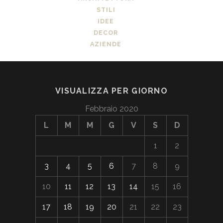
STILI
IDEE
DECOR
AZIENDE
VISUALIZZA PER GIORNO
Febbraio 2020
L
M
M
G
V
S
D
1
2
3
4
5
6
7
8
9
10
11
12
13
14
15
16
17
18
19
20
21
22
23