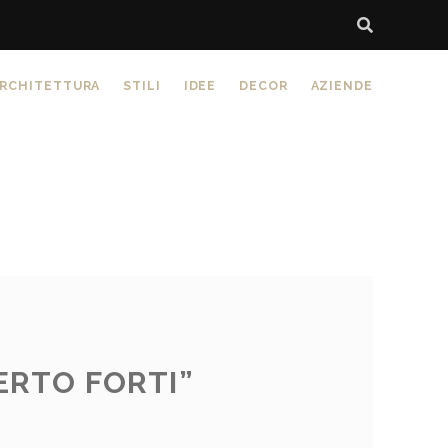
RCHITETTURA
STILI
IDEE
DECOR
AZIENDE
ERTO FORTI”