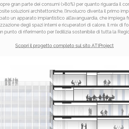
copre gran parte dei consumi (>80%) per quanto riguarda il c
osite soluzioni architettoniche, l’involucro diventa il primo imp
pato un apparato impiantistico all’avanguardia, che impiega fra
azione degli spazi interni e ricuperatori di calore. Il mix di f
unto di riferimento per l’edilizia sostenibile di tutta la Reg
Scopri il progetto completo sul sito ATIProject