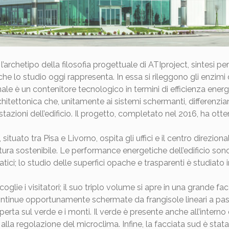
’archetipo della filosofia progettuale di ATIproject, sintesi pe
che lo studio oggi rappresenta. In essa si rileggono gli enzimi 
nale è un contenitore tecnologico in termini di efficienza energe
itettonica che, unitamente ai sistemi schermanti, differenziano
stazioni dell’edificio. Il progetto, completato nel 2016, ha o
, situato tra Pisa e Livorno, ospita gli uffici e il centro direzio
tura sostenibile. Le performance energetiche dell’edificio so
tici; lo studio delle superfici opache e trasparenti è studiato 
oglie i visitatori; il suo triplo volume si apre in una grande fa
ntinue opportunamente schermate da frangisole lineari a passo
perta sul verde e i monti. Il verde è presente anche all’interno d
o alla regolazione del microclima. Infine, la facciata sud è stat