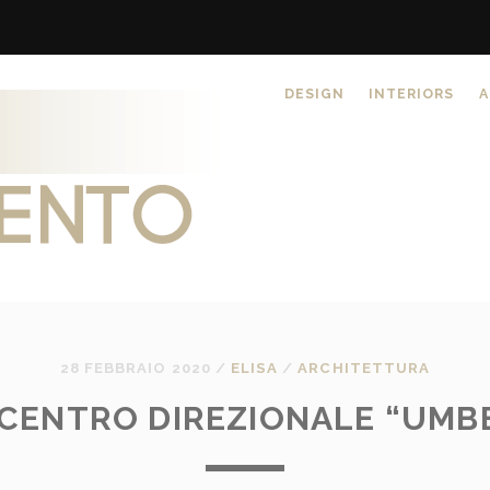
DESIGN
INTERIORS
A
28 FEBBRAIO 2020
/
ELISA
/
ARCHITETTURA
CENTRO DIREZIONALE “UMB