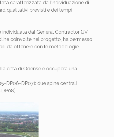
ata caratterizzata dall’individuazione di
d qualitativi previsti e dei tempi
ica individuata dal General Contractor (JV
pline coinvolte nel progetto, ha permesso
bili da ottenere con le metodologie
della città di Odense e occuperà una
P05-DP06-DP07): due spine centrali
7-DP08).