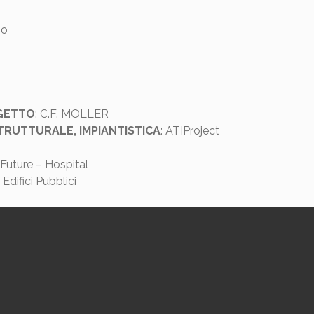
io
GETTO
: C.F. MOLLER
RUTTURALE, IMPIANTISTICA
: ATIProject
 Future – Hospital
difici Pubblici