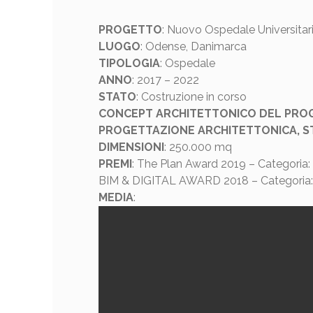
PROGETTO
: Nuovo Ospedale Universitar
LUOGO
: Odense, Danimarca
TIPOLOGIA
: Ospedale
ANNO
: 2017 – 2022
STATO
: Costruzione in corso
CONCEPT ARCHITETTONICO DEL PRO
PROGETTAZIONE ARCHITETTONICA, ST
DIMENSIONI
: 250.000 mq
PREMI
: The Plan Award 2019 – Categoria:
BIM & DIGITAL AWARD 2018 – Categoria: E
MEDIA
: