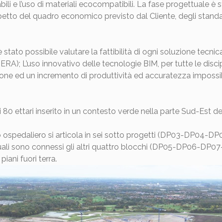
i e l’uso di materiali ecocompatibili. La fase progettuale è st
petto del quadro economico previsto dal Cliente, degli standar
 è stato possibile valutare la fattibilità di ogni soluzione tecn
); L’uso innovativo delle tecnologie BIM, per tutte le disci
ione ed un incremento di produttività ed accuratezza impossi
di 80 ettari inserito in un contesto verde nella parte Sud-Est 
o ospedaliero si articola in sei sotto progetti (DP03-DP04-D
quali sono connessi gli altri quattro blocchi (DP05-DP06-DP0
piani fuori terra.