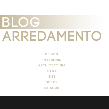
DESIGN
INTERIORS
ARCHITETTURA
STILI
IDEE
DECOR
AZIENDE